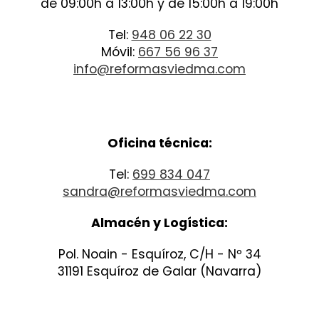
de 09:00h a 13:00h y de 15:00h a 19:00h
Tel:
948 06 22 30
Móvil:
667 56 96 37
info@reformasviedma.com
Oficina técnica:
Tel:
699 834 047
sandra@reformasviedma.com
Almacén y Logística:
Pol. Noain - Esquíroz, C/H - Nº 34
31191 Esquíroz de Galar (Navarra)